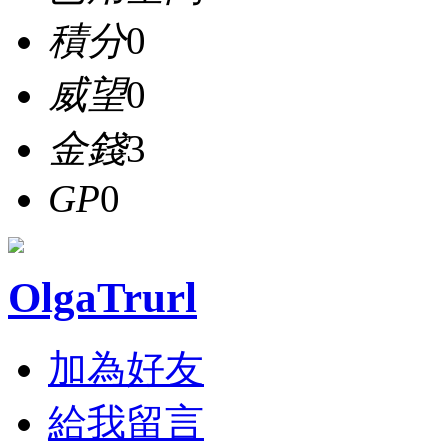
積分
0
威望
0
金錢
3
GP
0
OlgaTrurl
加為好友
給我留言