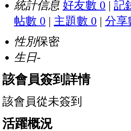
統計信息
好友數 0
|
記錄
帖數 0
|
主題數 0
|
分享數
性別
保密
生日
-
該會員簽到詳情
該會員從未簽到
活躍概況