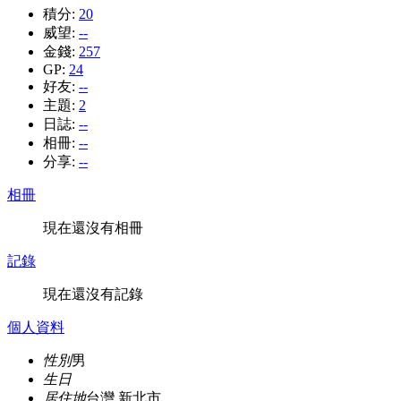
積分:
20
威望:
--
金錢:
257
GP:
24
好友:
--
主題:
2
日誌:
--
相冊:
--
分享:
--
相冊
現在還沒有相冊
記錄
現在還沒有記錄
個人資料
性別
男
生日
居住地
台灣 新北市