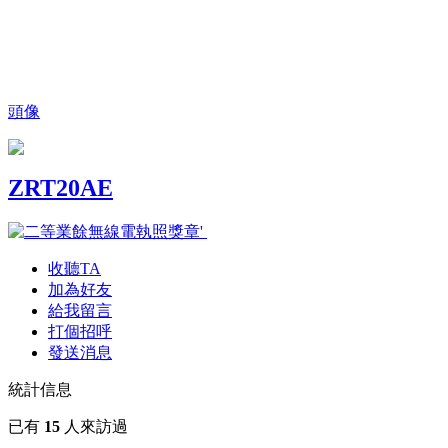
頭像
ZRT20AE
收聽TA
加為好友
給我留言
打個招呼
發送消息
統計信息
已有
15
人來訪過