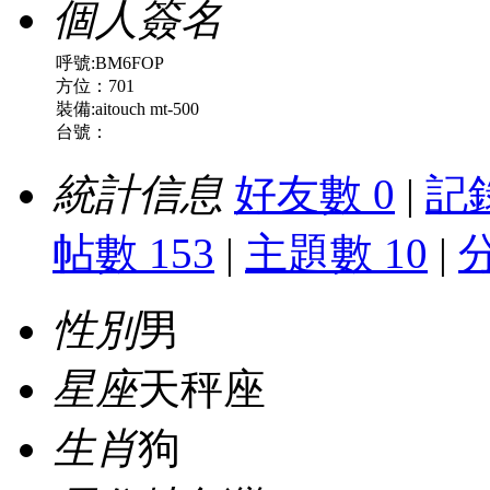
個人簽名
呼號:BM6FOP
方位：701
裝備:aitouch mt-500
台號：
統計信息
好友數 0
|
記錄
帖數 153
|
主題數 10
|
性別
男
星座
天秤座
生肖
狗