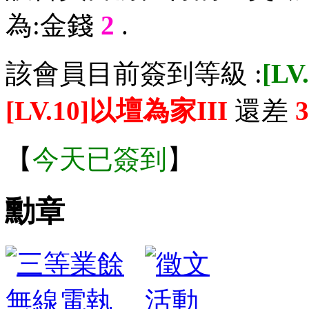
為:金錢
2
.
該會員目前簽到等級 :
[L
[LV.10]以壇為家III
還差
3
【
今天已簽到
】
勳章