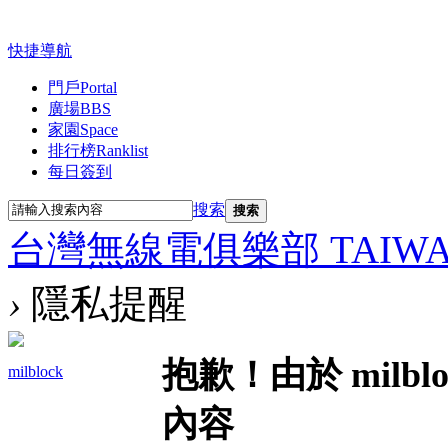
快捷導航
門戶
Portal
廣場
BBS
家園
Space
排行榜
Ranklist
每日簽到
搜索
搜索
台灣無線電俱樂部 TAIWAN R
›
隱私提醒
抱歉！由於 milb
milblock
內容