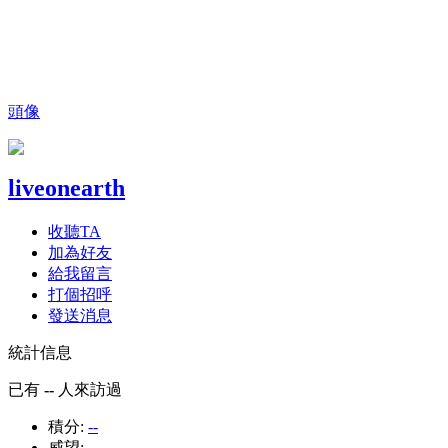
頭像
liveonearth
收聽TA
加為好友
給我留言
打個招呼
發送消息
統計信息
已有
--
人來訪過
積分:
--
威望:
--