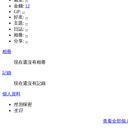
金錢:
12
GP:
--
好友:
--
主題:
--
日誌:
--
相冊:
--
分享:
--
相冊
現在還沒有相冊
記錄
現在還沒有記錄
個人資料
性別
保密
生日
查看全部個