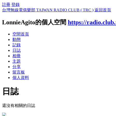
註冊
登錄
台灣無線電俱樂部 TAIWAN RADIO CLUB ( TRC )
返回首頁
LonnieAgito的個人空間
https://radio.clu
空間首頁
動態
記錄
日誌
相冊
主題
分享
留言板
個人資料
日誌
還沒有相關的日誌