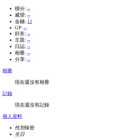
積分:
--
威望:
--
金錢:
12
GP:
--
好友:
--
主題:
--
日誌:
--
相冊:
--
分享:
--
相冊
現在還沒有相冊
記錄
現在還沒有記錄
個人資料
性別
保密
生日