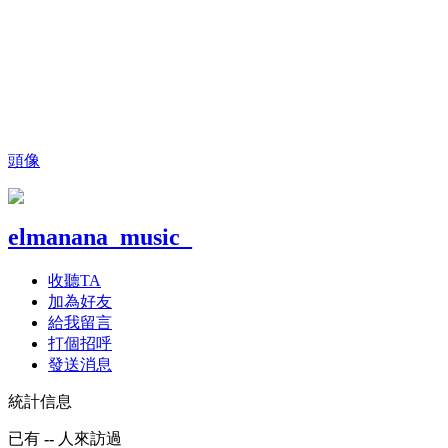
頭像
elmanana_music_
收聽TA
加為好友
給我留言
打個招呼
發送消息
統計信息
已有
--
人來訪過