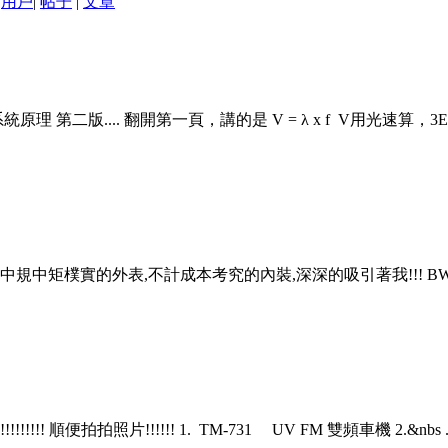
用戶
|
帖子
|
文章
.... 翻開第一頁，講的是 V = λ x f V用光速算，3E+8 m/
中矩樸實的外表,不計成本考究的內裝,深深的吸引著我!!! BWT-
!! 順便拍拍照片!!!!!! 1. TM-731 UV FM 雙頻車機 2.&nbs ..