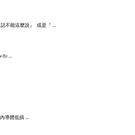
能這麼說』 或是『 ...
 ...
導體低損 ...