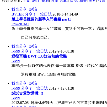
按類型查看:
全部
|
網址
|
視頻
|
音樂
|
Flash
|
日誌
|
相冊
|
圖片
|
投票
|
我也分享
|
評論
BV1ER
分享了一篇日誌
2018-3-14 14:49
版上學長推薦的新手入門書籍 part1
PowerCMJ
版上學長推薦的新手入門書籍，買到手的第一本： 通訊系統原理 第二版
自己分享給自己。
我也分享
|
評論
lkk99
分享了一篇日誌
2012-9-16 08:38
退役軍機-BWT-133短波無線電機
lkk99
軍機;是一個時代的代表作,每一款軍機,都烙上時代的印記.中規
退役軍機-BWT-133短波無線電機
我也分享
|
評論
lkk99
分享了一篇日誌
2012-7-12 01:28
試試古董對講機!!!!
lkk99
2012.07.08 趁著休假幾天,,,,把塵封已久的古董拉出來晒晒!!!!!!!