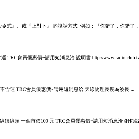
令式』、或『上對下』 的說話方式 例如：『你錯了，你錯了，話不
優惠價~請用短消息洽 說明書 http://www.radio.club.tw/fo
不含運 TRC會員優惠價~請用短消息洽 天線物理長度為波長 ...
 天線鐀線頭 一個市價100 元 TRC會員優惠價~請用短消息洽 銅包鋁內