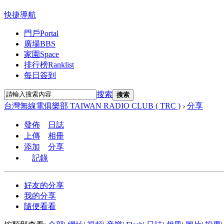
快捷導航
門戶
Portal
廣場
BBS
家園
Space
排行榜
Ranklist
每日簽到
搜索
搜索
台灣無線電俱樂部 TAIWAN RADIO CLUB ( TRC )
›
分享
發佈
日誌
上傳
相冊
添加
分享
記錄
好友的分享
我的分享
隨便看看