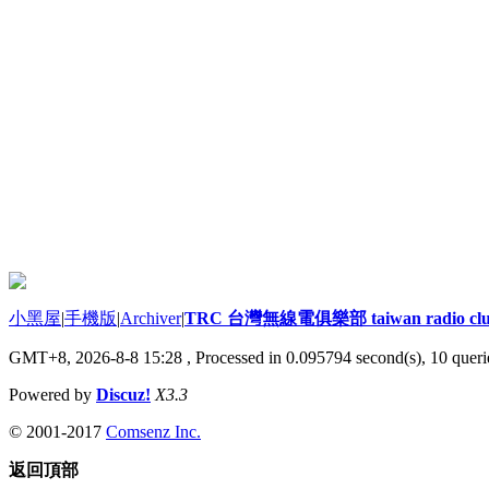
小黑屋
|
手機版
|
Archiver
|
TRC 台灣無線電俱樂部 taiwan radio cl
GMT+8, 2026-8-8 15:28
, Processed in 0.095794 second(s), 10 querie
Powered by
Discuz!
X3.3
© 2001-2017
Comsenz Inc.
返回頂部