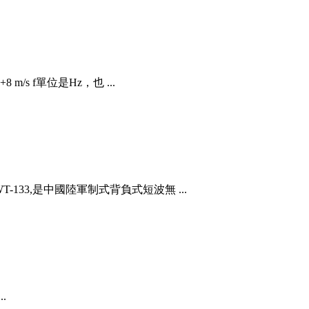
s f單位是Hz，也 ...
133,是中國陸軍制式背負式短波無 ...
.