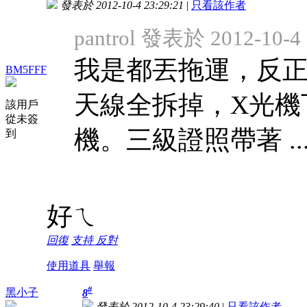
發表於 2012-10-4 23:29:21
|
只看該作者
pantrol 發表於 2012-10-4 
我是都丟拖運，反
BM5FFF
天線全拆掉，X光機
該用戶
從未簽
機。三級證照帶著 ..
到
好ㄟ
回復
支持
反對
使用道具
舉報
#
黑小子
8
發表於 2012-10-4 23:29:40
|
只看該作者