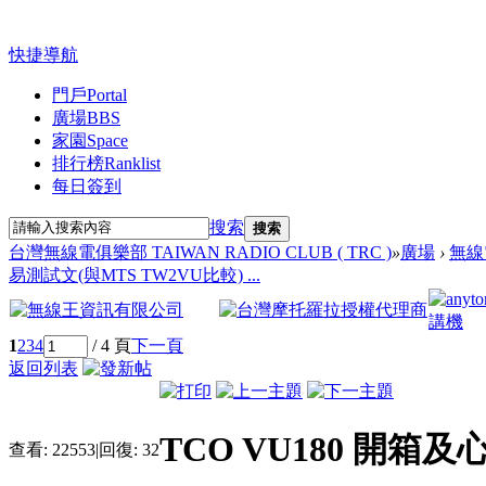
快捷導航
門戶
Portal
廣場
BBS
家園
Space
排行榜
Ranklist
每日簽到
搜索
搜索
台灣無線電俱樂部 TAIWAN RADIO CLUB ( TRC )
»
廣場
›
無線
易測試文(與MTS TW2VU比較) ...
1
2
3
4
/ 4 頁
下一頁
返回列表
TCO VU180 開箱
查看:
22553
|
回復:
32