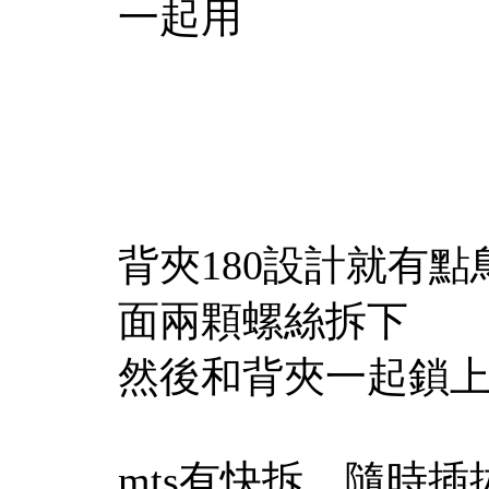
一起用
背夾180設計就有
面兩顆螺絲拆下
然後和背夾一起鎖
mts有快拆，隨時插