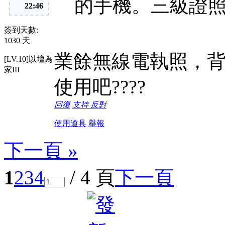
的手機。三級證照帶著
22:46
簽到天數:
1030 天
業餘無線電執照，
[LV.10]以壇為
家III
使用吧????
回復
支持
反對
使用道具
舉報
下一頁 »
1
2
3
4
/ 4 頁
下一頁