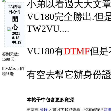
小弟以看過大大文章的
TA的每
日心情
VU180完全勝出.
開
TW2VU....
心
2021-
8-18
00:19
VU180有
DTMF
但是
簽到天數:
1598 天
[LV.Master]伴
有空去幫它辦身份證吧..
壇終老
本帖子中包含更多資源
您需要
登錄
才可以下載或查看，沒有帳號？
註