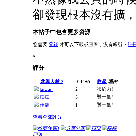
卻發現根本沒有擴
本帖子中包含更多資源
您需要
登錄
才可以下載或查看，沒有帳號？
註
x
評分
參與人數
3
GP
+6
收起
理由
+ 2
很給力!
taiwan
贊一個!
澎澎
+ 3
贊一個!
佳龍
+ 1
查看全部評分
收藏
1
分享
頂
踩
回復