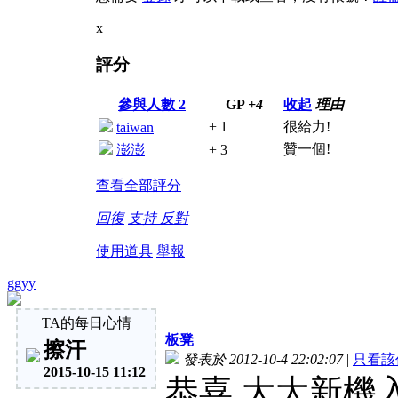
x
評分
參與人數
2
GP
+4
收起
理由
+ 1
很給力!
taiwan
贊一個!
澎澎
+ 3
查看全部評分
回復
支持
反對
使用道具
舉報
ggyy
TA的每日心情
板凳
擦汗
發表於 2012-10-4 22:02:07
|
只看該
2015-10-15 11:12
恭喜 大大新機