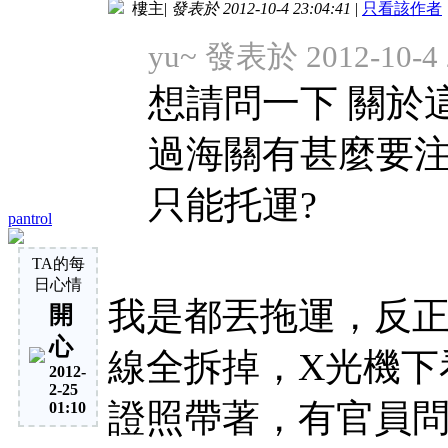
樓主
|
發表於 2012-10-4 23:04:41
|
只看該作者
yu~ 發表於 2012-10-4 
想請問一下 關於
過海關有甚麼要注
只能托運?
pantrol
TA的每
日心情
我是都丟拖運，反
開
心
線全拆掉，X光機下
2012-
2-25
證照帶著，有官員問
01:10