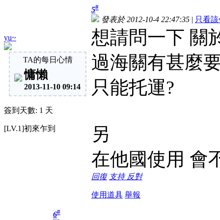
#
5
發表於 2012-10-4 22:47:35
|
只看該
想請問一下 關
yu~
過海關有甚麼要
TA的每日心情
慵懶
只能托運?
2013-11-10 09:14
簽到天數: 1 天
另
[LV.1]初來乍到
在他國使用 會
回復
支持
反對
使用道具
舉報
#
6