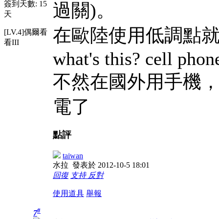
簽到天數: 15
過關)。
天
在歐陸使用低調點
[LV.4]偶爾看
看III
what's this? cell phon
不然在國外用手機
電了
點評
taiwan
水拉
發表於 2012-10-5 18:01
回復
支持
反對
使用道具
舉報
#
7