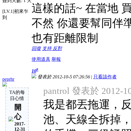
簽到天數: 1 天
這樣的話~ 在當地 
[LV.1]初來乍
到
不然 你還要幫同伴
也有距離限制
回復
支持
反對
使用道具
舉報
#
10
發表於 2012-10-5 07:26:56
|
只看該作者
peprhr
pantrol 發表於 2012-10
TA的每
日心情
我是都丟拖運，
開
心
池、天線全拆掉，
2017-
12-31