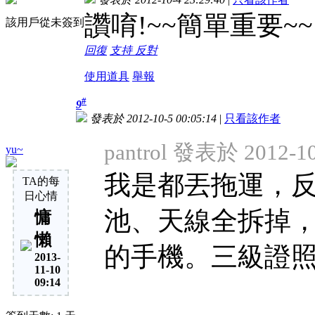
讚唷!~~簡單重要~~
該用戶從未簽到
回復
支持
反對
使用道具
舉報
#
9
發表於 2012-10-5 00:05:14
|
只看該作者
pantrol 發表於 2012-10
yu~
我是都丟拖運，
TA的每
日心情
池、天線全拆掉，
慵
懶
的手機。三級證照帶著
2013-
11-10
09:14