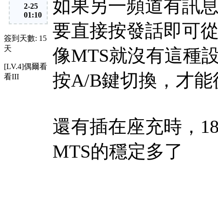
如果另一頻道有訊息
2-25
01:10
要直接按發話即可從
簽到天數: 15
天
像MTS就沒有這種
[LV.4]偶爾看
按A/B鍵切換，才
看III
還有插在座充時，1
MTS的穩定多了