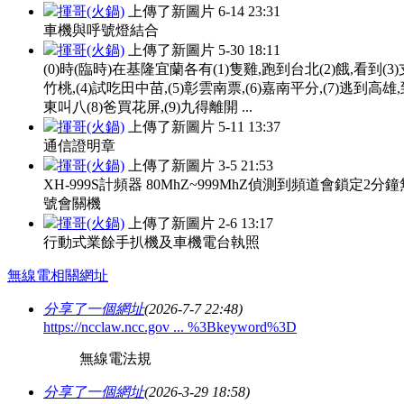
揮哥(火鍋)
上傳了新圖片
6-14 23:31
車機與呼號燈結合
揮哥(火鍋)
上傳了新圖片
5-30 18:11
(0)時(臨時)在基隆宜蘭各有(1)隻雞,跑到台北(2)餓,看到(3
竹桃,(4)試吃田中苗,(5)彰雲南票,(6)嘉南平分,(7)逃到高雄
東叫八(8)爸買花屏,(9)九得離開 ...
揮哥(火鍋)
上傳了新圖片
5-11 13:37
通信證明章
揮哥(火鍋)
上傳了新圖片
3-5 21:53
XH-999S計頻器 80MhZ~999MhZ偵測到頻道會鎖定2分
號會關機
揮哥(火鍋)
上傳了新圖片
2-6 13:17
行動式業餘手扒機及車機電台執照
無線電相關網址
分享了一個網址
(2026-7-7 22:48)
https://ncclaw.ncc.gov ... %3Bkeyword%3D
無線電法規
分享了一個網址
(2026-3-29 18:58)