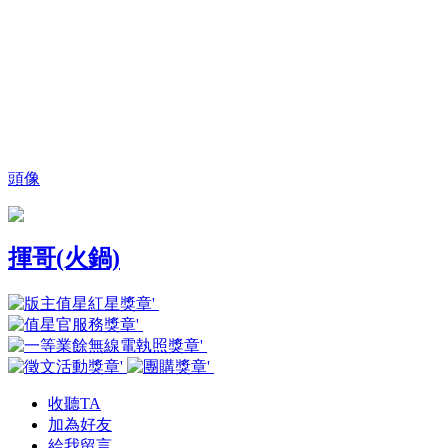
頭像
揮哥(火鍋)
收聽TA
加為好友
給我留言