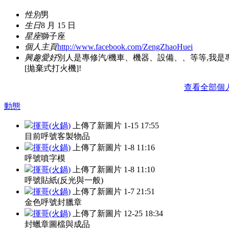
性別
男
生日
8 月 15 日
星座
獅子座
個人主頁
http://www.facebook.com/ZengZhaoHuei
興趣愛好
別人是專修汽/機車、機器、設備、、等等,我是
[拋棄式打火機]!
查看全部個
動態
揮哥(火鍋)
上傳了新圖片
1-15 17:55
目前呼號客製物品
揮哥(火鍋)
上傳了新圖片
1-8 11:16
呼號噴字模
揮哥(火鍋)
上傳了新圖片
1-8 11:10
呼號貼紙(反光與一般)
揮哥(火鍋)
上傳了新圖片
1-7 21:51
金色呼號封臘章
揮哥(火鍋)
上傳了新圖片
12-25 18:34
封蠟章圖檔與成品