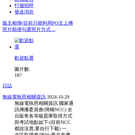
打個招呼
發送消息
版主相簿(目前只能利用PO文上傳
照片順便勾選照片方式 ...
歡迎點選
圖片數:
187
日誌
無線電執照相關資訊
2024-10-29
無線電執照相關資訊 國家通
訊傳播委員會(簡稱NCC) 全
台販售各等級題庫取得方式
與考試地點如下:(目前NCC
都說沒賣,要自行下載) 一、
北區監理處(地址:臺北市濟