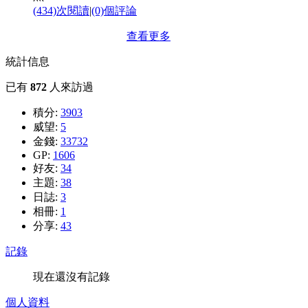
(434)次閱讀
|
(0)個評論
查看更多
統計信息
已有
872
人來訪過
積分:
3903
威望:
5
金錢:
33732
GP:
1606
好友:
34
主題:
38
日誌:
3
相冊:
1
分享:
43
記錄
現在還沒有記錄
個人資料