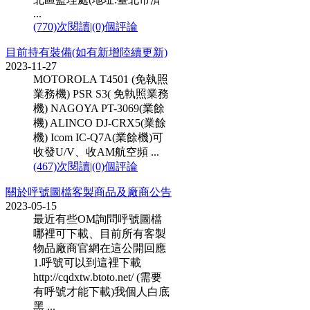
...
(770)次閱讀
|
(0)個評論
目前持有裝備(如有新增陸續更新)
2023-11-27
MOTOROLA T4501 (免執照
業務機) PSR S3( 免執照業務
機) NAGOYA PT-3069(業餘
機) ALINCO DJ-CRX5(業餘
機) Icom IC-Q7A(業餘機)可
收發U/V、收AM航空頻 ...
(467)次閱讀
|
(0)個評論
關於呼號圖檔客製商品及廠商公告
2023-05-15
最近有些OM詢問呼號圖檔
哪裡可下載、目前所有客製
物品廠商官網在這公開回應
1.呼號可以到這裡下載
http://cqdxtw.btoto.net/ (需要
有呼號才能下載)我個人白底
黑 ...